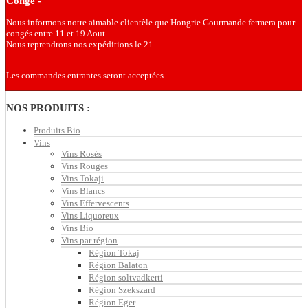
Congé -
Nous informons notre aimable clientèle que Hongrie Gourmande fermera pour
congés entre 11 et 19 Aout.
Nous reprendrons nos expéditions le 21.
Les commandes entrantes seront acceptées.
NOS PRODUITS :
Produits Bio
Vins
Vins Rosés
Vins Rouges
Vins Tokaji
Vins Blancs
Vins Effervescents
Vins Liquoreux
Vins Bio
Vins par région
Région Tokaj
Région Balaton
Région soltvadkerti
Région Szekszard
Région Eger