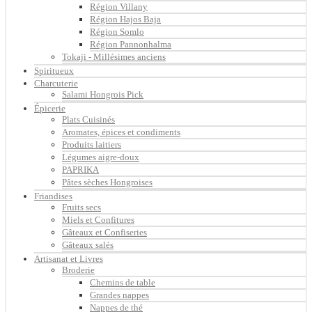
Région Villany
Région Hajos Baja
Région Somlo
Région Pannonhalma
Tokaji - Millésimes anciens
Spiritueux
Charcuterie
Salami Hongrois Pick
Épicerie
Plats Cuisinés
Aromates, épices et condiments
Produits laitiers
Légumes aigre-doux
PAPRIKA
Pâtes sèches Hongroises
Friandises
Fruits secs
Miels et Confitures
Gâteaux et Confiseries
Gâteaux salés
Artisanat et Livres
Broderie
Chemins de table
Grandes nappes
Nappes de thé