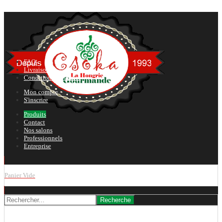
FAQ
Livraison
Conditions générales
Mon compte
S'inscrire
Produits
Contact
Nos salons
Professionnels
Entreprise
Panier Vide