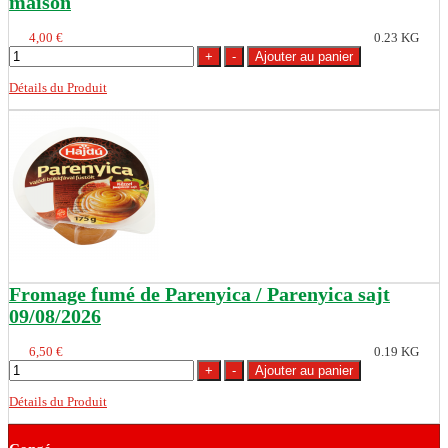
maison
4,00 €
0.23 KG
Détails du Produit
Fromage fumé de Parenyica / Parenyica sajt
09/08/2026
6,50 €
0.19 KG
Détails du Produit