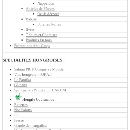
Napperons
Articles de Pâques
Oeufs décorés
Poterie
Poteries Noires
livres
T-shirts et Chemises
Produits En bois
Promotions Anti-Gaspi
SPÉCIALITÉS HONGROISES :
Salami PICK Unique au Monde
Vins hongrois - TOKAJI
Le Paprika
Gâteaux
Spiritueux - Palinka ET UNIcUM
Hongrie Gourmande
Recettes
Nos Salons
Info
Presse
viande de mangalica