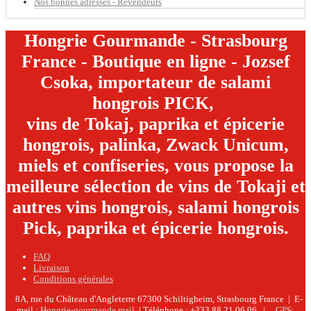
Nos bonnes adresses - Revendeurs
Hongrie Gourmande - Strasbourg
France - Boutique en ligne - Jozsef
Csoka, importateur de salami
hongrois PICK,
vins de Tokaj, paprika et épicerie
hongrois, palinka, Zwack Unicum,
miels et confiseries, vous propose la
meilleure sélection de vins de Tokaji et
autres vins hongrois, salami hongrois
Pick, paprika et épicerie hongrois.
FAQ
Livraison
Conditions générales
8A, rue du Château d'Angleterre
67300 Schiltigheim, Strasbourg
France | E-
mail :
Hongrie-gourmande mail
| Téléphone : +333.88.21.06.06 |
GPS: