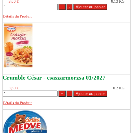
3,00 €
0.13 KG
Détails du Produit
Crumble César - csaszarmorzsa 01/2027
3,60 €
0.2 KG
Détails du Produit