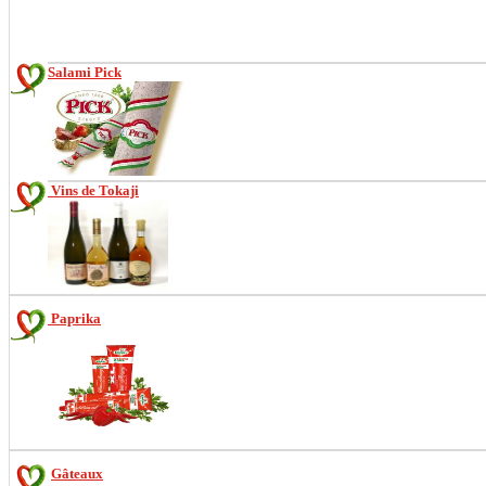
Salami Pick
Vins de Tokaji
Paprika
Gâteaux