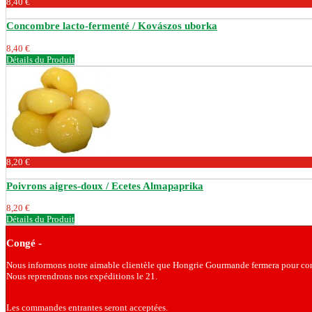
8,40 €
Concombre lacto-fermenté / Kovászos uborka
8,40 €
Détails du Produit
8,20 €
Poivrons aigres-doux / Ecetes Almapaprika
8,20 €
Détails du Produit
Congé -
Nous informons notre aimable clientèle que Hongrie Gourmande fermera pour con
Nous reprendrons nos expéditions le 21.
Les commandes entrantes seront acceptées.