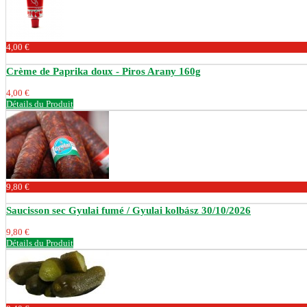
4,00 €
Crème de Paprika doux - Piros Arany 160g
4,00 €
Détails du Produit
9,80 €
Saucisson sec Gyulai fumé / Gyulai kolbász 30/10/2026
9,80 €
Détails du Produit