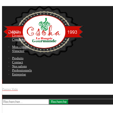
FAQ
Livraison
Conditions générales
Mon compte
S'inscrire
Produits
Contact
Nos salons
Professionnels
Entreprise
Panier Vide