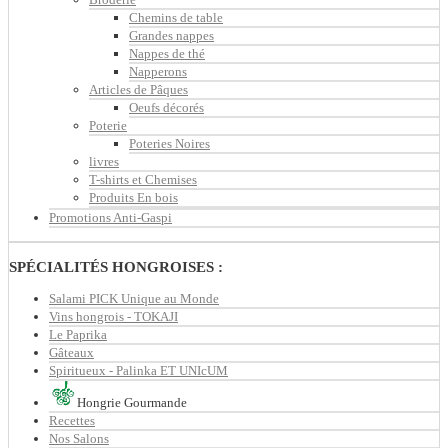
Chemins de table
Grandes nappes
Nappes de thé
Napperons
Articles de Pâques
Oeufs décorés
Poterie
Poteries Noires
livres
T-shirts et Chemises
Produits En bois
Promotions Anti-Gaspi
SPÉCIALITÉS HONGROISES :
Salami PICK Unique au Monde
Vins hongrois - TOKAJI
Le Paprika
Gâteaux
Spiritueux - Palinka ET UNIcUM
Hongrie Gourmande
Recettes
Nos Salons