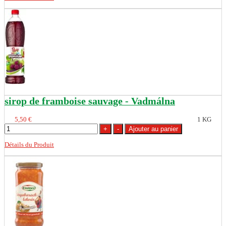
sirop de framboise sauvage - Vadmálna
5,50 €
1 KG
Détails du Produit