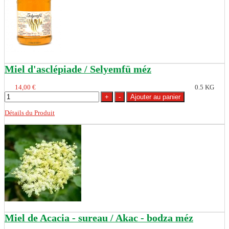
Miel d'asclépiade / Selyemfü méz
14,00 €
0.5 KG
Détails du Produit
Miel de Acacia - sureau / Akac - bodza méz