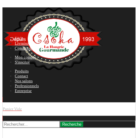
FAQ
Livraison
Conditions générales
Mon compte
S'inscrire
Produits
Contact
Nos salons
Professionnels
Entreprise
Panier Vide