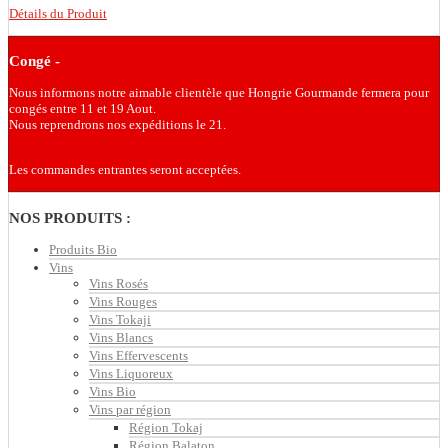
Détails du Produit
Congé -
Nous informons notre aimable clientèle que Hongrie Gourmande fermera pour
congés entre 11 et 19 Aout.
Nous reprendrons nos expéditions le 21.
Les commandes entrantes seront acceptées.
NOS PRODUITS :
Produits Bio
Vins
Vins Rosés
Vins Rouges
Vins Tokaji
Vins Blancs
Vins Effervescents
Vins Liquoreux
Vins Bio
Vins par région
Région Tokaj
Région Balaton