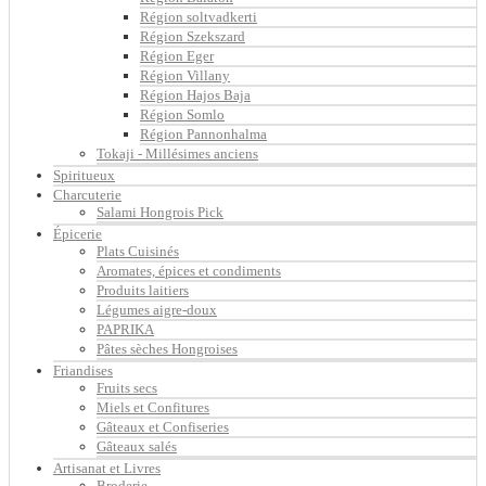
Région soltvadkerti
Région Szekszard
Région Eger
Région Villany
Région Hajos Baja
Région Somlo
Région Pannonhalma
Tokaji - Millésimes anciens
Spiritueux
Charcuterie
Salami Hongrois Pick
Épicerie
Plats Cuisinés
Aromates, épices et condiments
Produits laitiers
Légumes aigre-doux
PAPRIKA
Pâtes sèches Hongroises
Friandises
Fruits secs
Miels et Confitures
Gâteaux et Confiseries
Gâteaux salés
Artisanat et Livres
Broderie