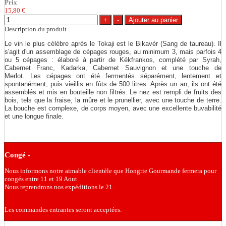
Prix
15,80 €
Description du produit
Le vin le plus célèbre après le Tokaji est le Bikavér (Sang de taureau). Il
s'agit d'un assemblage de cépages rouges, au minimum 3, mais parfois 4
ou 5 cépages : élaboré à partir de Kékfrankos, complété par Syrah,
Cabernet Franc, Kadarka, Cabernet Sauvignon et une touche de
Merlot. Les cépages ont été fermentés séparément, lentement et
spontanément, puis vieillis en fûts de 500 litres. Après un an, ils ont été
assemblés et mis en bouteille non filtrés. Le nez est rempli de fruits des
bois, tels que la fraise, la mûre et le prunellier, avec une touche de terre.
La bouche est complexe, de corps moyen, avec une excellente buvabilité
et une longue finale.
Congé -
Nous informons notre aimable clientèle que Hongrie Gourmande fermera pour
congés entre 11 et 19 Aout.
Nous reprendrons nos expéditions le 21.
Les commandes entrantes seront acceptées.