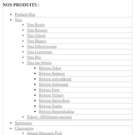
NOS PRODUITS :
Produits Bio
Vins
Vins Rosés
Vins Rouges
Vins Tokaji
Vins Blancs
Vins Effervescents
Vins Liquoreux
Vins Bio
Vins par région
Région Tokaj
Région Balaton
Région soltvadkerti
Région Szekszard
Région Eger
Région Villany
Région Hajos Baja
Région Somlo
Région Pannonhalma
Tokaji - Millésimes anciens
Spiritueux
Charcuterie
Salami Hongrois Pick