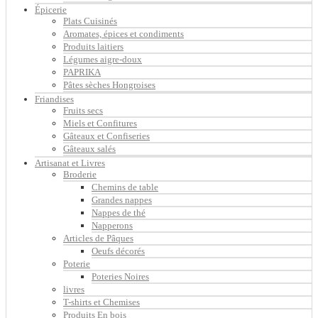
Épicerie
Plats Cuisinés
Aromates, épices et condiments
Produits laitiers
Légumes aigre-doux
PAPRIKA
Pâtes sèches Hongroises
Friandises
Fruits secs
Miels et Confitures
Gâteaux et Confiseries
Gâteaux salés
Artisanat et Livres
Broderie
Chemins de table
Grandes nappes
Nappes de thé
Napperons
Articles de Pâques
Oeufs décorés
Poterie
Poteries Noires
livres
T-shirts et Chemises
Produits En bois