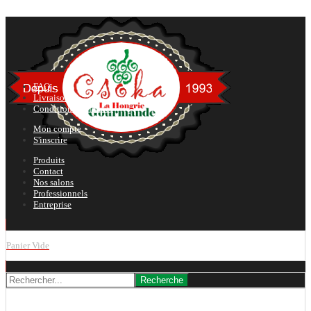
FAQ
Livraison
Conditions générales
Mon compte
S'inscrire
Produits
Contact
Nos salons
Professionnels
Entreprise
Panier Vide