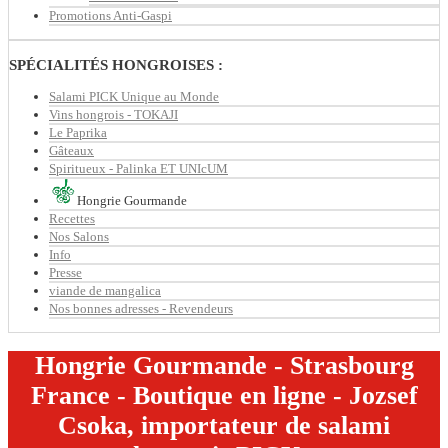
Promotions Anti-Gaspi
SPÉCIALITÉS HONGROISES :
Salami PICK Unique au Monde
Vins hongrois - TOKAJI
Le Paprika
Gâteaux
Spiritueux - Palinka ET UNIcUM
Hongrie Gourmande
Recettes
Nos Salons
Info
Presse
viande de mangalica
Nos bonnes adresses - Revendeurs
Hongrie Gourmande - Strasbourg
France - Boutique en ligne - Jozsef
Csoka, importateur de salami