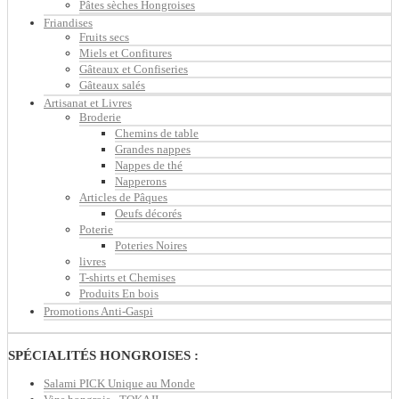
Pâtes sèches Hongroises
Friandises
Fruits secs
Miels et Confitures
Gâteaux et Confiseries
Gâteaux salés
Artisanat et Livres
Broderie
Chemins de table
Grandes nappes
Nappes de thé
Napperons
Articles de Pâques
Oeufs décorés
Poterie
Poteries Noires
livres
T-shirts et Chemises
Produits En bois
Promotions Anti-Gaspi
SPÉCIALITÉS HONGROISES :
Salami PICK Unique au Monde