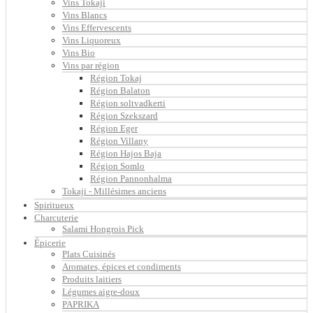
Vins Tokaji
Vins Blancs
Vins Effervescents
Vins Liquoreux
Vins Bio
Vins par région
Région Tokaj
Région Balaton
Région soltvadkerti
Région Szekszard
Région Eger
Région Villany
Région Hajos Baja
Région Somlo
Région Pannonhalma
Tokaji - Millésimes anciens
Spiritueux
Charcuterie
Salami Hongrois Pick
Épicerie
Plats Cuisinés
Aromates, épices et condiments
Produits laitiers
Légumes aigre-doux
PAPRIKA