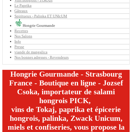
Vins hongrois - TOKAJI
Le Paprika
Gâteaux
Spiritueux - Palinka ET UNIcUM
Hongrie Gourmande
Recettes
Nos Salons
Info
Presse
viande de mangalica
Nos bonnes adresses - Revendeurs
Hongrie Gourmande - Strasbourg
France - Boutique en ligne - Jozsef
Csoka, importateur de salami
hongrois PICK,
vins de Tokaj, paprika et épicerie
hongrois, palinka, Zwack Unicum,
miels et confiseries, vous propose la