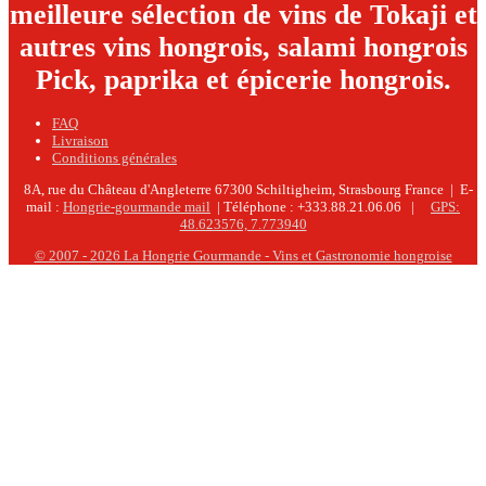
meilleure sélection de vins de Tokaji et
autres vins hongrois, salami hongrois
Pick, paprika et épicerie hongrois.
FAQ
Livraison
Conditions générales
8A, rue du Château d'Angleterre
67300 Schiltigheim, Strasbourg
France | E-
mail :
Hongrie-gourmande mail
| Téléphone : +333.88.21.06.06 |
GPS:
48.623576, 7.773940
© 2007 - 2026 La Hongrie Gourmande - Vins et Gastronomie hongroise