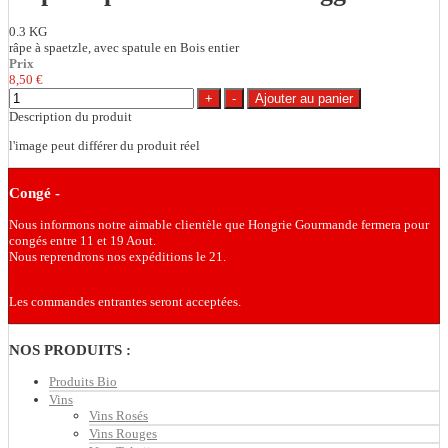
0.3 KG
râpe à spaetzle, avec spatule en Bois entier
Prix
8,50 €
Description du produit
l'image peut différer du produit réel
Congé -
Nous informons notre aimable clientèle que Hongrie Gourmande fermera pour
congés entre 11 et 19 Aout.
Nous reprendrons nos expéditions le 21.
Les commandes entrantes seront acceptées.
NOS PRODUITS :
Produits Bio
Vins
Vins Rosés
Vins Rouges