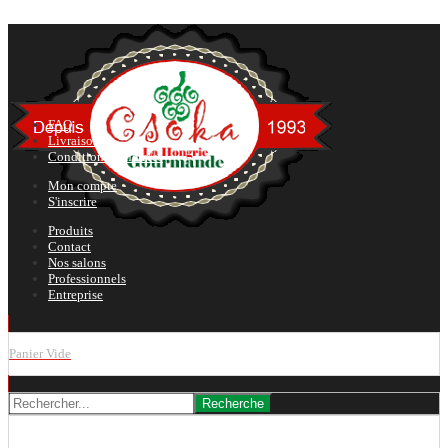
FAQ
Livraison
Conditions générales
Mon compte
S'inscrire
Produits
Contact
Nos salons
Professionnels
Entreprise
Panier Vide