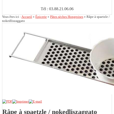
Tél : 03.88.21.06.06
Vous êtes ici :
Accueil
»
Épicerie
»
Pâtes sèches Hongroises
»
Râpe à spaetzle /
nokedliszaggato
Râpe à spaetzle / nokedliszaggato