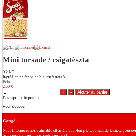
Mini torsade / csigatészta
0.2 KG
Ingrédients : farine de blé, œufs frais 8
Prix
2,50 €
Description du produit
Pour soupes
Congé -
Nous informons notre aimable clientèle que Hongrie Gourmande fermera pour con
Nous reprendrons nos expéditions le 21.