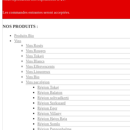
Les commandes entrantes seront acceptées.
NOS PRODUITS :
Produits Bio
Vins
Vins Rosés
Vins Rouges
Vins Tokaji
Vins Blancs
Vins Effervescents
Vins Liquoreux
Vins Bio
Vins par région
Région Tokaj
Région Balaton
Région soltvadkerti
Région Szekszard
Région Eger
Région Villany
Région Hajos Baja
Région Somlo
Région Pannonhalma