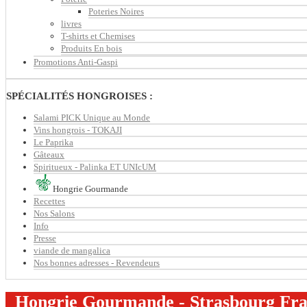
Poteries Noires
livres
T-shirts et Chemises
Produits En bois
Promotions Anti-Gaspi
SPÉCIALITÉS HONGROISES :
Salami PICK Unique au Monde
Vins hongrois - TOKAJI
Le Paprika
Gâteaux
Spiritueux - Palinka ET UNIcUM
Hongrie Gourmande
Recettes
Nos Salons
Info
Presse
viande de mangalica
Nos bonnes adresses - Revendeurs
Hongrie Gourmande - Strasbourg Franc