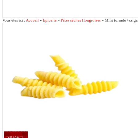
Vous êtes ici :
Accueil
»
Épicerie
»
Pâtes sèches Hongroises
»
Mini torsade / csiga