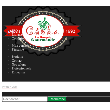
FAQ
Livraison
Conditions générales
Mon compte
S'inscrire
Produits
Contact
Nos salons
Professionnels
Entreprise
Panier Vide