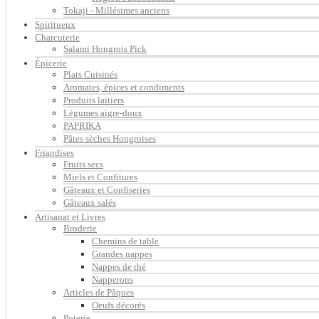
Tokaji - Millésimes anciens
Spiritueux
Charcuterie
Salami Hongrois Pick
Épicerie
Plats Cuisinés
Aromates, épices et condiments
Produits laitiers
Légumes aigre-doux
PAPRIKA
Pâtes sèches Hongroises
Friandises
Fruits secs
Miels et Confitures
Gâteaux et Confiseries
Gâteaux salés
Artisanat et Livres
Broderie
Chemins de table
Grandes nappes
Nappes de thé
Napperons
Articles de Pâques
Oeufs décorés
Poterie