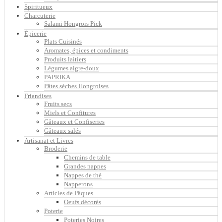
Spiritueux
Charcuterie
Salami Hongrois Pick
Épicerie
Plats Cuisinés
Aromates, épices et condiments
Produits laitiers
Légumes aigre-doux
PAPRIKA
Pâtes sèches Hongroises
Friandises
Fruits secs
Miels et Confitures
Gâteaux et Confiseries
Gâteaux salés
Artisanat et Livres
Broderie
Chemins de table
Grandes nappes
Nappes de thé
Napperons
Articles de Pâques
Oeufs décorés
Poterie
Poteries Noires