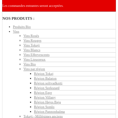
Les commandes entrantes seront acceptées.
NOS PRODUITS :
Produits Bio
Vins
Vins Rosés
Vins Rouges
Vins Tokaji
Vins Blancs
Vins Effervescents
Vins Liquoreux
Vins Bio
Vins par région
Région Tokaj
Région Balaton
Région soltvadkerti
Région Szekszard
Région Eger
Région Villany
Région Hajos Baja
Région Somlo
Région Pannonhalma
Tokaji - Millésimes anciens