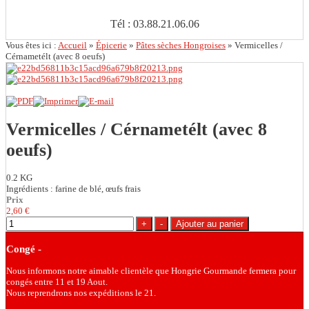
Tél : 03.88.21.06.06
Vous êtes ici :
Accueil
»
Épicerie
»
Pâtes sèches Hongroises
»
Vermicelles /
Cérnametélt (avec 8 oeufs)
Vermicelles / Cérnametélt (avec 8
oeufs)
0.2 KG
Ingrédients : farine de blé, œufs frais
Prix
2,60 €
Congé -
Nous informons notre aimable clientèle que Hongrie Gourmande fermera pour
congés entre 11 et 19 Aout.
Nous reprendrons nos expéditions le 21.