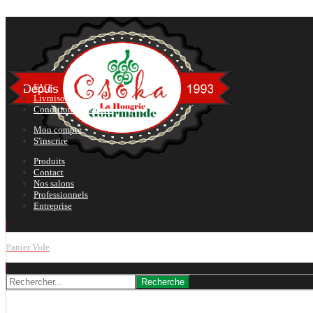
FAQ
Livraison
Conditions générales
Mon compte
S'inscrire
Produits
Contact
Nos salons
Professionnels
Entreprise
Panier Vide