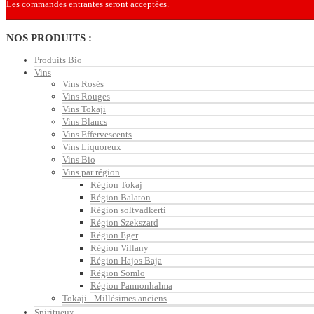
Les commandes entrantes seront acceptées.
NOS PRODUITS :
Produits Bio
Vins
Vins Rosés
Vins Rouges
Vins Tokaji
Vins Blancs
Vins Effervescents
Vins Liquoreux
Vins Bio
Vins par région
Région Tokaj
Région Balaton
Région soltvadkerti
Région Szekszard
Région Eger
Région Villany
Région Hajos Baja
Région Somlo
Région Pannonhalma
Tokaji - Millésimes anciens
Spiritueux