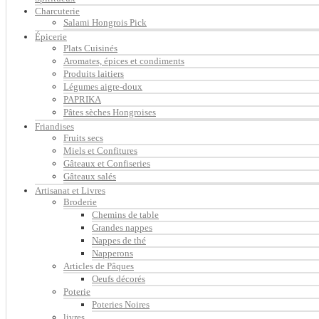
Charcuterie
Salami Hongrois Pick
Épicerie
Plats Cuisinés
Aromates, épices et condiments
Produits laitiers
Légumes aigre-doux
PAPRIKA
Pâtes sèches Hongroises
Friandises
Fruits secs
Miels et Confitures
Gâteaux et Confiseries
Gâteaux salés
Artisanat et Livres
Broderie
Chemins de table
Grandes nappes
Nappes de thé
Napperons
Articles de Pâques
Oeufs décorés
Poterie
Poteries Noires
livres