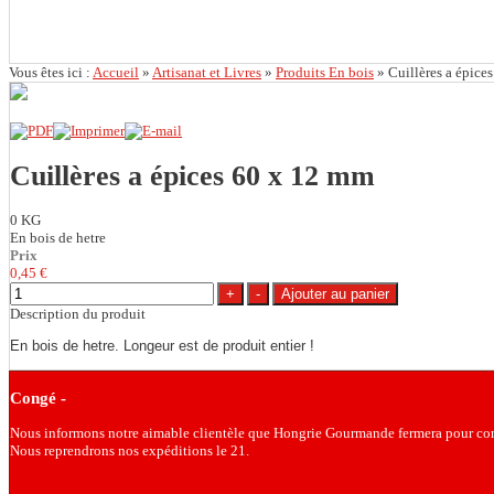
Vous êtes ici :
Accueil
»
Artisanat et Livres
»
Produits En bois
»
Cuillères a épice
Cuillères a épices 60 x 12 mm
0 KG
En bois de hetre
Prix
0,45 €
Description du produit
En bois de hetre.
Longeur est de produit entier !
Congé -
Nous informons notre aimable clientèle que Hongrie Gourmande fermera pour con
Nous reprendrons nos expéditions le 21.