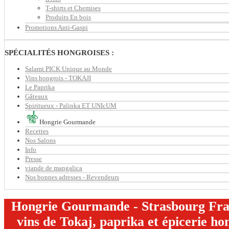
T-shirts et Chemises
Produits En bois
Promotions Anti-Gaspi
SPÉCIALITÉS HONGROISES :
Salami PICK Unique au Monde
Vins hongrois - TOKAJI
Le Paprika
Gâteaux
Spiritueux - Palinka ET UNIcUM
Hongrie Gourmande
Recettes
Nos Salons
Info
Presse
viande de mangalica
Nos bonnes adresses - Revendeurs
Hongrie Gourmande - Strasbourg Franc
vins de Tokaj, paprika et épicerie ho