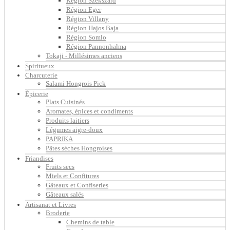
Région Szekszard
Région Eger
Région Villany
Région Hajos Baja
Région Somlo
Région Pannonhalma
Tokaji - Millésimes anciens
Spiritueux
Charcuterie
Salami Hongrois Pick
Épicerie
Plats Cuisinés
Aromates, épices et condiments
Produits laitiers
Légumes aigre-doux
PAPRIKA
Pâtes sèches Hongroises
Friandises
Fruits secs
Miels et Confitures
Gâteaux et Confiseries
Gâteaux salés
Artisanat et Livres
Broderie
Chemins de table