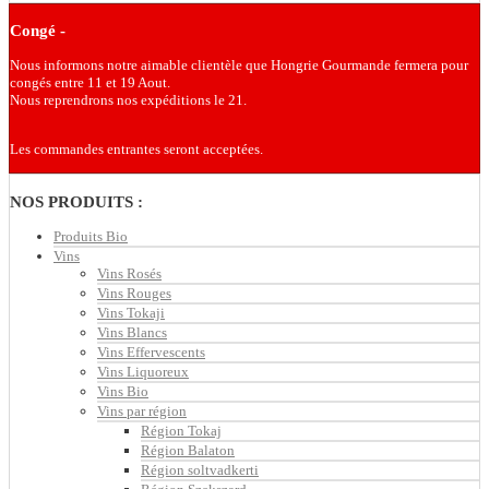
Congé -
Nous informons notre aimable clientèle que Hongrie Gourmande fermera pour
congés entre 11 et 19 Aout.
Nous reprendrons nos expéditions le 21.
Les commandes entrantes seront acceptées.
NOS PRODUITS :
Produits Bio
Vins
Vins Rosés
Vins Rouges
Vins Tokaji
Vins Blancs
Vins Effervescents
Vins Liquoreux
Vins Bio
Vins par région
Région Tokaj
Région Balaton
Région soltvadkerti