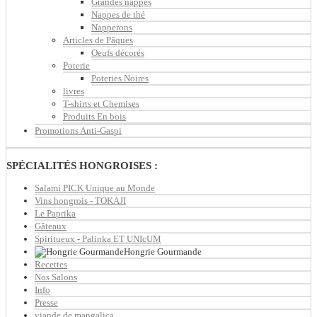
Grandes nappes
Nappes de thé
Napperons
Articles de Pâques
Oeufs décorés
Poterie
Poteries Noires
livres
T-shirts et Chemises
Produits En bois
Promotions Anti-Gaspi
SPÉCIALITÉS HONGROISES :
Salami PICK Unique au Monde
Vins hongrois - TOKAJI
Le Paprika
Gâteaux
Spiritueux - Palinka ET UNIcUM
Hongrie Gourmande
Recettes
Nos Salons
Info
Presse
viande de mangalica